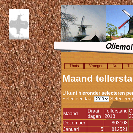
Thois
Vroeger
Nu
Tec
Maand tellerst
U kunt hieronder selecteren per
Selecteer Jaar:
Selecteer V
Draai
Tellerstand
O
Maand
dagen
2013
2
December
803108
Januari
5
812521