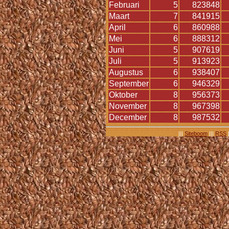
Februari
5
823848
Maart
7
841915
April
6
860988
Mei
6
888312
Juni
5
907619
Juli
5
913923
Augustus
6
938407
September
6
946329
Oktober
8
956373
November
8
967398
December
8
987532
|||
Siteboom
|||
RSS
|