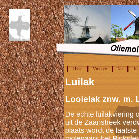
Thois
Vroeger
Nu
Tec
Luilak
Looielak znw. m. L
De echte luilakviering 
uit de Zaanstreek ver
plaats wordt de laatste
molenaars het Pinkste