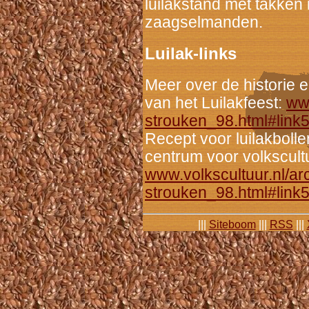
luilakstand met takken
zaagselmanden.
Luilak-links
Meer over de historie e
van het Luilakfeest:
www
strouken_98.html#link
Recept voor luilakboll
centrum voor volkscult
www.volkscultuur.nl/arc
strouken_98.html#link
|||
Siteboom
|||
RSS
|||