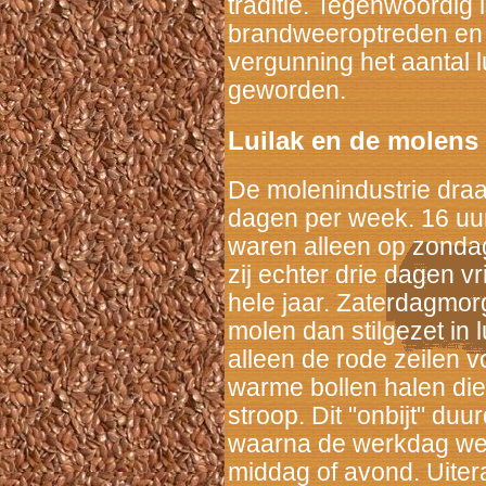
traditie. Tegenwoordig i
brandweeroptreden en 
vergunning het aantal 
geworden.
Luilak en de molens
De molenindustrie draa
dagen per week. 16 uur
waren alleen op zondag
zij echter drie dagen vr
hele jaar. Zaterdagmo
molen dan stilgezet in 
alleen de rode zeilen 
warme bollen halen di
stroop. Dit "onbijt" du
waarna de werkdag wee
middag of avond. Uitera