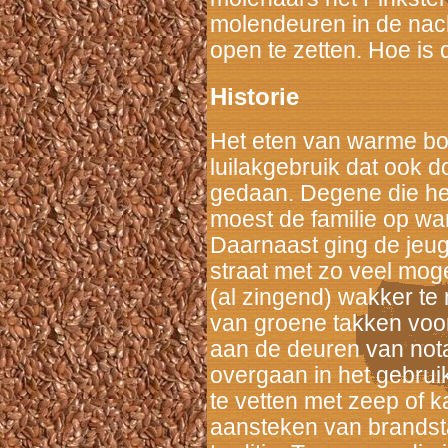
molendeuren in de nach
open te zetten. Hoe is 
Historie
Het eten van warme bol
luilakgebruik dat ook 
gedaan. Degene die het 
moest de familie op wa
Daarnaast ging de jeu
straat met zo veel mog
(al zingend) wakker t
van groene takken voor
aan de deuren van nota
overgaan in het gebrui
te vetten met zeep of 
aansteken van brandsta