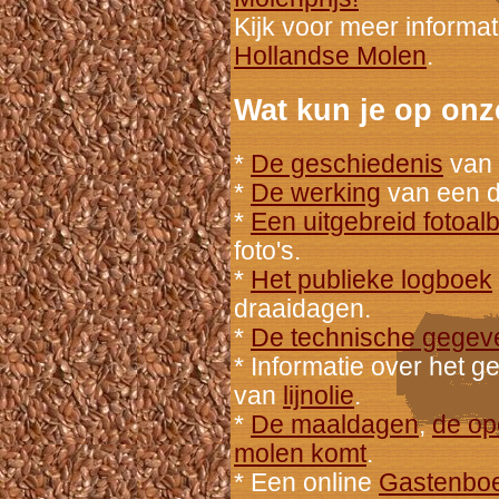
Kijk voor meer informa
Hollandse Molen
.
Wat kun je op onz
*
De geschiedenis
van 
*
De werking
van een d
*
Een uitgebreid fotoa
foto's.
*
Het publieke logboek
draaidagen.
*
De technische gegev
* Informatie over het 
van
lijnolie
.
*
De maaldagen
,
de op
molen komt
.
* Een online
Gastenbo