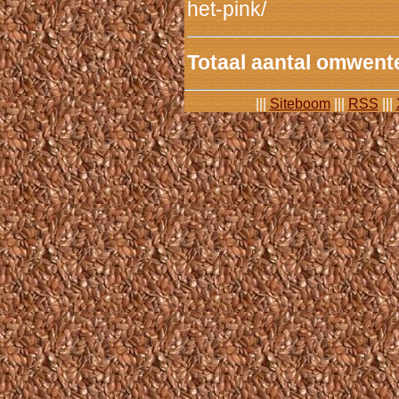
het-pink/
Totaal aantal omwente
|||
Siteboom
|||
RSS
|||