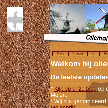
Thois
Vroeger
Nu
Tec
Welkom bij oli
De laatste updates
*
Kijk op onze blog
op 
Molen.
* Wij zijn genomineerd
Molenprijs!