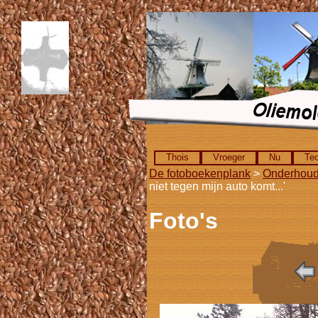
Thois
Vroeger
Nu
Tec
De fotoboekenplank
>
Onderhou
niet tegen mijn auto komt...'
Foto's