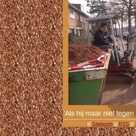
'Als hij maar niet tegen 
|||
Siteboom
|||
RSS
|||