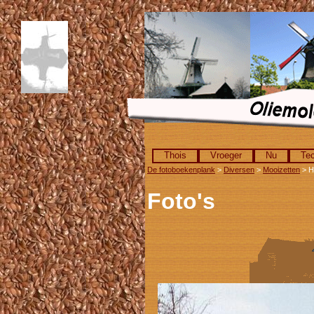
Thois
Vroeger
Nu
Tec
De fotoboekenplank
>
Diversen
>
Mooizetten
> H
Foto's