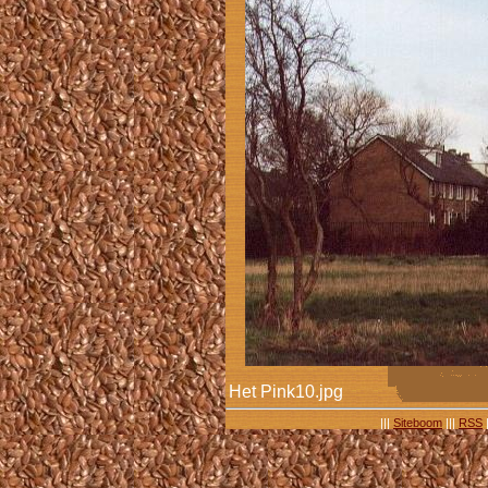
Het Pink10.jpg
|||
Siteboom
|||
RSS
|