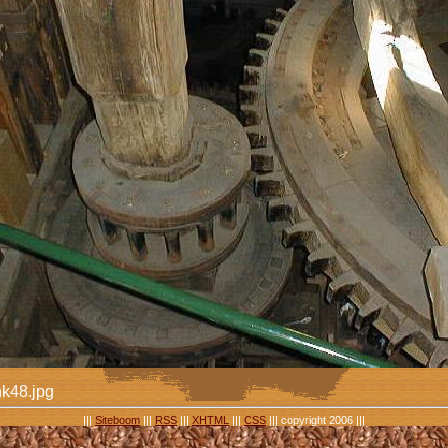
k48.jpg
|||
Siteboom
|||
RSS
|||
XHTML
|||
CSS
||| copyright 2006 |||