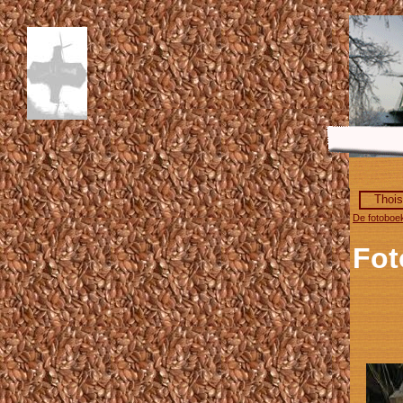
Thois
De fotoboe
Fot