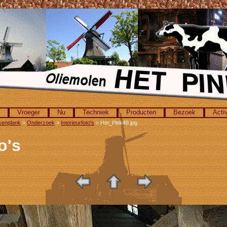
Vroeger
Nu
Techniek
Producten
Bezoek
Activ
kenplank
>
Onderzoek
>
Interieurfoto's
> Het_Pink48.jpg
o's