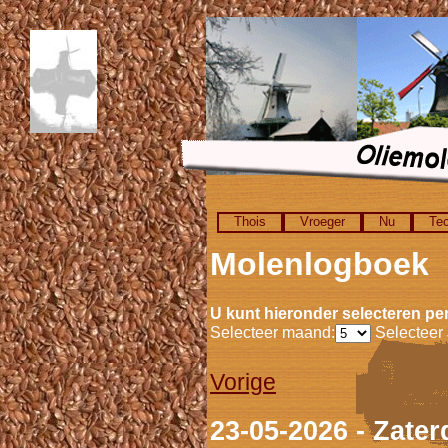
Thois
Vroeger
Nu
Tec
Molenlogboek
U kunt hieronder selecteren per
Selecteer maand:
Selecteer 
Vorige
23-05-2026 - Zater