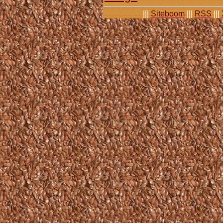
|||
Siteboom
|||
RSS
|||